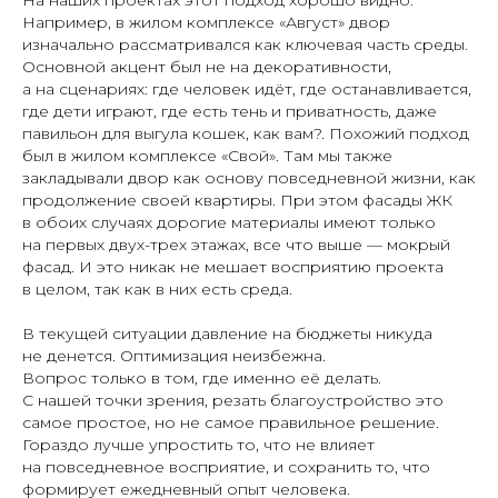
На наших проектах этот подход хорошо видно.
Например, в жилом комплексе «Август» двор
Будем знакомы
изначально рассматривался как ключевая часть среды.
Основной акцент был не на декоративности,
а на сценариях: где человек идёт, где останавливается,
Мы создаем архитектурные проекты со смыслом!
где дети играют, где есть тень и приватность, даже
павильон для выгула кошек, как вам?. Похожий подход
был в жилом комплексе «Свой». Там мы также
закладывали двор как основу повседневной жизни, как
продолжение своей квартиры. При этом фасады ЖК
О компании
Вакансии
в обоих случаях дорогие материалы имеют только
Услуги/прайс
Партнерам
на первых двух-трех этажах, все что выше — мокрый
фасад. И это никак не мешает восприятию проекта
Портфолио
Школа
в целом, так как в них есть среда.
Поставщикам
В текущей ситуации давление на бюджеты никуда
не денется. Оптимизация неизбежна.
Вопрос только в том, где именно её делать.
С нашей точки зрения, резать благоустройство это
самое простое, но не самое правильное решение.
Разработка эскизного проекта АГО, АГР
Гораздо лучше упростить то, что не влияет
многоквартирного жилого дома,
на повседневное восприятие, и сохранить то, что
социального объекта или офиса
формирует ежедневный опыт человека.