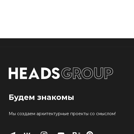
Разработка уникального проекта
благоустройства со своей идентичностью
любой сложности
Разработка дизайн концепции/проекта
интерьера и раздела АИ для МОПов, отделки
квартир, офисов и общественных пространств
любой сложности в BIM
Связаться с нами:
Наш адрес:
info@headsgroup.ru
420 107, Республика Татарстан,
г. Казань, ул. Хади Такташа, д. 75,
помещ. 2н
На карте